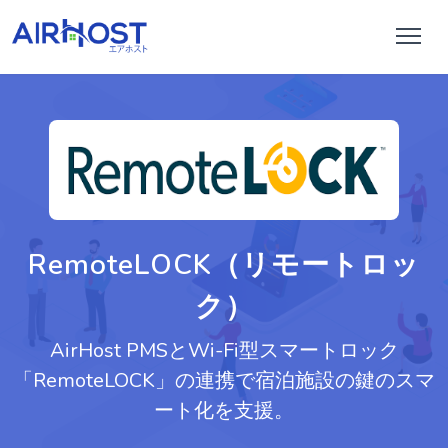
RemoteLOCK（リモートロッ
ク）
AirHost PMSとWi-Fi型スマートロック
「RemoteLOCK」の連携で宿泊施設の鍵のスマ
ート化を支援。