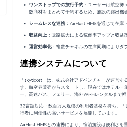
ワンストップでの旅行予約
：ユーザーは航空券
数商材をまとめて予約するため、施設の露出機
シームレスな連携
：AirHost HMSを通じ
収益向上
：販路拡大による稼働率アップと収益
運営効率化
：複数チャネルの在庫同期によりダ
連携システムについて
「skyticket」は、株式会社アドベンチャーが運
す。航空券販売からスタートし、現在ではホテル・
ー、高速バス、フェリー、海外Wi-Fiレンタルまで
32言語対応・数百万人規模の利用者基盤を持ち、「
行者に利便性の高いサービスを展開しています。
AirHost HMSとの連携により、宿泊施設は便利