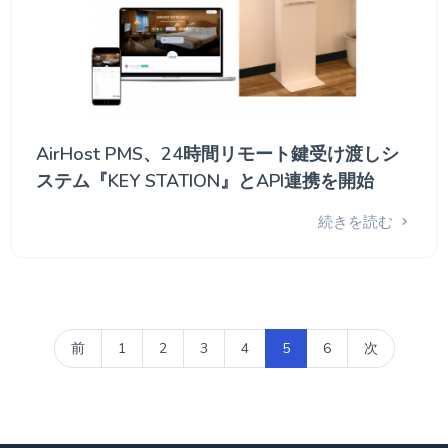
AirHost PMS、24時間リモート鍵受け渡しシ
ステム『KEY STATION』とAPI連携を開始
続きを読む
前
1
2
3
4
5
6
次